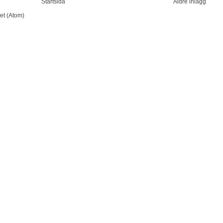
Startsida
Äldre inlägg
et (Atom)