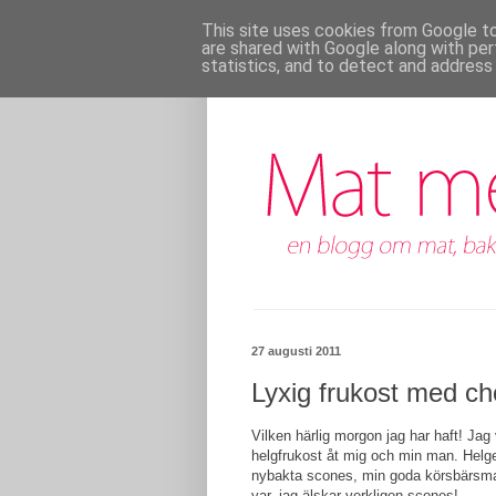
This site uses cookies from Google to 
are shared with Google along with per
statistics, and to detect and address
27 augusti 2011
Lyxig frukost med c
Vilken härlig morgon jag har haft! Jag
helgfrukost åt mig och min man. Helge
nybakta scones, min goda körsbärsmarm
var, jag älskar verkligen scones!