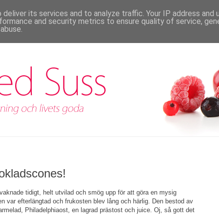
deliver its services and to analyze traffic. Your IP address and
formance and security metrics to ensure quality of service, ge
 abuse.
hokladscones!
 vaknade tidigt, helt utvilad och smög upp för att göra en mysig
n var efterlängtad och frukosten blev lång och härlig. Den bestod av
elad, Philadelphiaost, en lagrad prästost och juice. Oj, så gott det