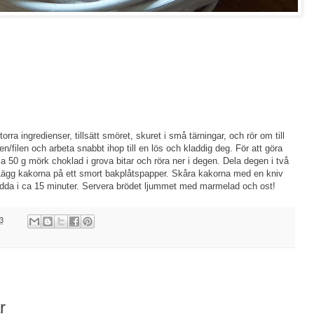
rra ingredienser, tillsätt smöret, skuret i små tärningar, och rör om till
ken/filen och arbeta snabbt ihop till en lös och kladdig deg. För att göra
 50 g mörk choklad i grova bitar och röra ner i degen. Dela degen i två
 Lägg kakorna på ett smort bakplåtspapper. Skåra kakorna med en kniv
Grädda i ca 15 minuter. Servera brödet ljummet med marmelad och ost!
3
r