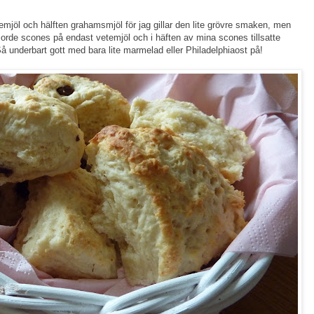
emjöl och hälften grahamsmjöl för jag gillar den lite grövre smaken, men
 gjorde scones på endast vetemjöl och i häften av mina scones tillsatte
 underbart gott med bara lite marmelad eller Philadelphiaost på!