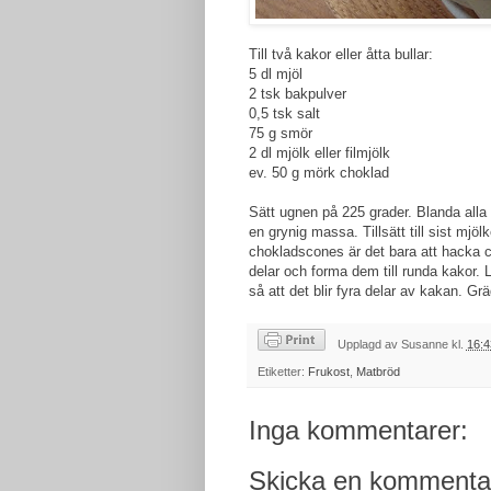
Till två kakor eller åtta bullar:
5 dl mjöl
2 tsk bakpulver
0,5 tsk salt
75 g smör
2 dl mjölk eller filmjölk
ev. 50 g mörk choklad
Sätt ugnen på 225 grader. Blanda alla to
en grynig massa. Tillsätt till sist mjöl
chokladscones är det bara att hacka ca
delar och forma dem till runda kakor.
så att det blir fyra delar av kakan. 
Upplagd av
Susanne
kl.
16:4
Etiketter:
Frukost
,
Matbröd
Inga kommentarer:
Skicka en kommenta