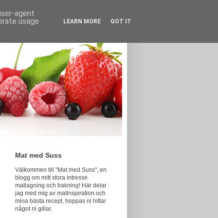
 user-agent
nerate usage
LEARN MORE
GOT IT
Mat med Suss
Välkommen till "Mat med Suss", en
blogg om mitt stora intresse
matlagning och bakning! Här delar
jag med mig av matinspiration och
mina bästa recept, hoppas ni hittar
något ni gillar.