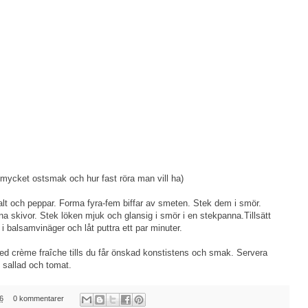
 mycket ostsmak och hur fast röra man vill ha)
alt och peppar. Forma fyra-fem biffar av smeten. Stek dem i smör.
na skivor. Stek löken mjuk och glansig i smör i en stekpanna.Tillsätt
l i balsamvinäger och låt puttra ett par minuter.
d crème fraîche tills du får önskad konstistens och smak. Servera
 sallad och tomat.
6
0 kommentarer