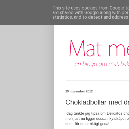
This site uses cookies from Google to 
are shared with Google along with per
statistics, and to detect and address
29 november 2012
Chokladbollar med d
Idag tänkte jag tipsa om Delicatos chok
men just nu ligger dessa i kylskåpet oc
dem, för de är riktigt goda!