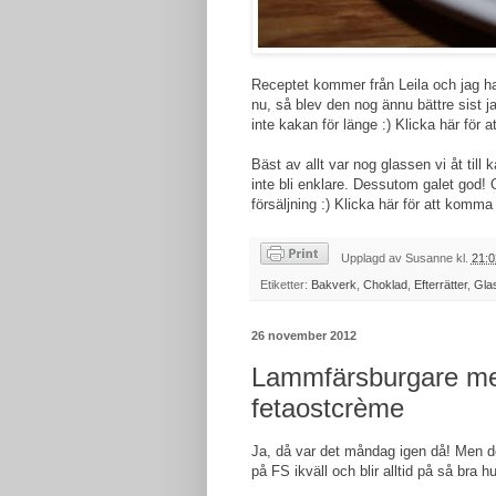
Receptet kommer från Leila och jag h
nu, så blev den nog ännu bättre sist 
inte kakan för länge :)
Klicka här för a
Bäst av allt var nog glassen vi åt til
inte bli enklare. Dessutom galet god! 
försäljning :)
Klicka här för att komma t
Upplagd av
Susanne
kl.
21:0
Etiketter:
Bakverk
,
Choklad
,
Efterrätter
,
Gla
26 november 2012
Lammfärsburgare med
fetaostcrème
Ja, då var det måndag igen då! Men det
på FS ikväll och blir alltid på så bra 