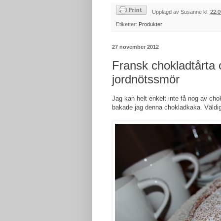
Upplagd av
Susanne
kl.
22:0
Etiketter:
Produkter
27 november 2012
Fransk chokladtårta
jordnötssmör
Jag kan helt enkelt inte få nog av c
bakade jag denna chokladkaka. Väldig