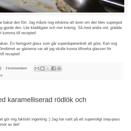
ar bakat den förr. Jag måste nog erkänna att även om den blev supergod
jag gjorde den, Lite kladdigare och mer krämig. Så med andra ord, grädda
tt komma till receptet!
l kakan. En hemgjord glass som går superduperenkelt att göra. Kan nog
Omdömet av gästerna var att jag skulle kunna tillverka glassen för
ill receptet!
2
3 kommentarer
ss
 karamelliserad rödlök och
 gör mig faktiskt ingenting :) Jag har varit på ett superroligt step-pass
humör av det!