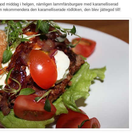
god middag i helgen, nämligen lammfärsburgare med karamelliserad
n rekommendera den karamelliserade rödlöken, den blev jättegod till!