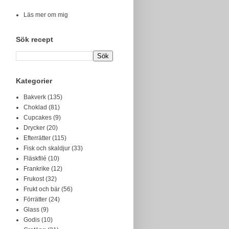
Läs mer om mig
Sök recept
Kategorier
Bakverk
(135)
Choklad
(81)
Cupcakes
(9)
Drycker
(20)
Efterrätter
(115)
Fisk och skaldjur
(33)
Fläskfilé
(10)
Frankrike
(12)
Frukost
(32)
Frukt och bär
(56)
Förrätter
(24)
Glass
(9)
Godis
(10)