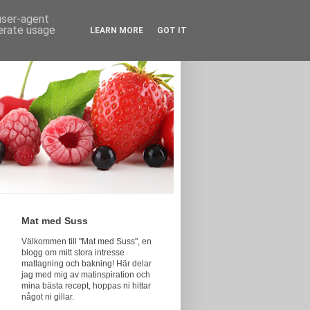
 user-agent
nerate usage
LEARN MORE
GOT IT
Mat med Suss
Välkommen till "Mat med Suss", en
blogg om mitt stora intresse
matlagning och bakning! Här delar
jag med mig av matinspiration och
mina bästa recept, hoppas ni hittar
något ni gillar.