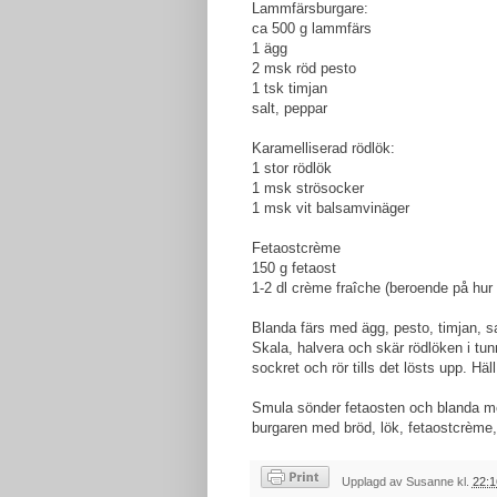
Lammfärsburgare:
ca 500 g lammfärs
1 ägg
2 msk röd pesto
1 tsk timjan
salt, peppar
Karamelliserad rödlök:
1 stor rödlök
1 msk strösocker
1 msk vit balsamvinäger
Fetaostcrème
150 g fetaost
1-2 dl crème fraîche (beroende på hur
Blanda färs med ägg, pesto, timjan, s
Skala, halvera och skär rödlöken i tun
sockret och rör tills det lösts upp. Häl
Smula sönder fetaosten och blanda me
burgaren med bröd, lök, fetaostcrème,
Upplagd av
Susanne
kl.
22:1