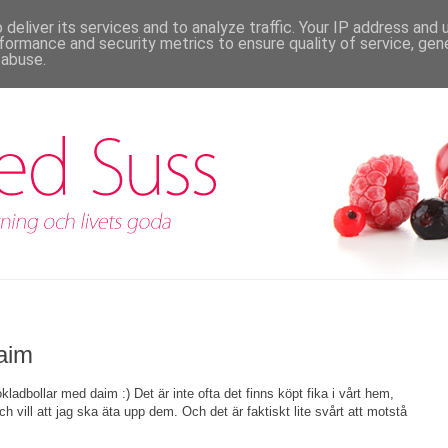
deliver its services and to analyze traffic. Your IP address and
formance and security metrics to ensure quality of service, ge
 abuse.
aim
ladbollar med daim :) Det är inte ofta det finns köpt fika i vårt hem,
h vill att jag ska äta upp dem. Och det är faktiskt lite svårt att motstå