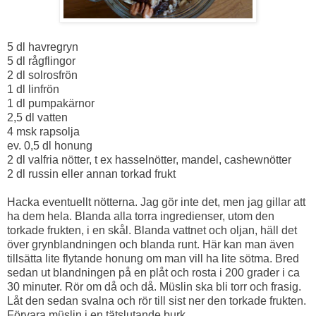
5 dl havregryn
5 dl rågflingor
2 dl solrosfrön
1 dl linfrön
1 dl pumpakärnor
2,5 dl vatten
4 msk rapsolja
ev. 0,5 dl honung
2 dl valfria nötter, t ex hasselnötter, mandel, cashewnötter
2 dl russin eller annan torkad frukt
Hacka eventuellt nötterna. Jag gör inte det, men jag gillar att
ha dem hela. Blanda alla torra ingredienser, utom den
torkade frukten, i en skål. Blanda vattnet och oljan, häll det
över grynblandningen och blanda runt. Här kan man även
tillsätta lite flytande honung om man vill ha lite sötma. Bred
sedan ut blandningen på en plåt och rosta i 200 grader i ca
30 minuter. Rör om då och då. Müslin ska bli torr och frasig.
Låt den sedan svalna och rör till sist ner den torkade frukten.
Förvara müslin i en tätslutande burk.