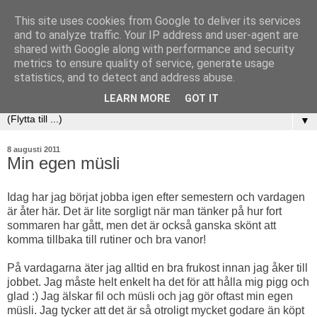
This site uses cookies from Google to deliver its services
and to analyze traffic. Your IP address and user-agent are
shared with Google along with performance and security
metrics to ensure quality of service, generate usage
statistics, and to detect and address abuse.
LEARN MORE
GOT IT
▼
8 augusti 2011
Min egen müsli
Idag har jag börjat jobba igen efter semestern och vardagen
är åter här. Det är lite sorgligt när man tänker på hur fort
sommaren har gått, men det är också ganska skönt att
komma tillbaka till rutiner och bra vanor!
På vardagarna äter jag alltid en bra frukost innan jag åker till
jobbet. Jag måste helt enkelt ha det för att hålla mig pigg och
glad :) Jag älskar fil och müsli och jag gör oftast min egen
müsli. Jag tycker att det är så otroligt mycket godare än köpt