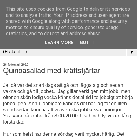
This site uses cookies from Google to deliver its services
and to analyze traffic. Your IP address and user-agent are
shared with Google along with performance and security
metrics to ensure quality of service, generate usage
statistics, and to detect and address abuse.
LEARN MORE
GOT IT
▼
26 februari 2012
Quinoasallad med kräftstjärtar
Ja, då var det snart dags att gå och lägga sig och sedan
vakna och gå till jobbet... Jag gillar verkligen mitt jobb, men
efter en skön ledig vecka känns det alltid lite jobbigt att börja
jobba igen. Ännu jobbigare kändes det när jag för en liten
stund sedan kom på att vi även ska jobba kväll imorgon...
Ska vara på jobbet från 8.00-20.00. Usch och fy, vilken lång
första dag.
Hur som helst har denna söndag varit mycket härlig. Det