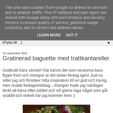
This site uses cookies from Google to deliver its services
and to analyze traffic. Your IP address and user-agent are
shared with Google along with performance and security
metrics to ensure quality of service, generate usage
statistics, and to detect and address abuse.
LEARN MORE
GOT IT
▼
13 september 2012
Gratinerad baguette med trattkantareller
Godkväll kära vänner! Här känns det som veckorna bara
flyger fram och imorgon är det redan fredag igen! Just nu
sitter jag och försöker hitta inspiration till en god och mysig,
men snabb fredagsmiddag... Imorgon hade jag nämligen
tänkt att träna efter jobbet och vill gärna laga något som går
snabbt och enkelt när jag kommer hem :)