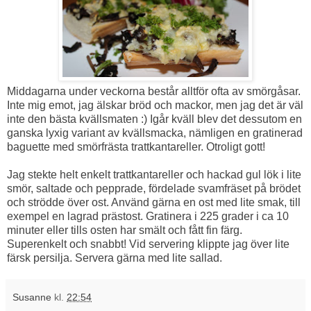
Middagarna under veckorna består alltför ofta av smörgåsar.
Inte mig emot, jag älskar bröd och mackor, men jag det är väl
inte den bästa kvällsmaten :) Igår kväll blev det dessutom en
ganska lyxig variant av kvällsmacka, nämligen en gratinerad
baguette med smörfrästa trattkantareller. Otroligt gott!
Jag stekte helt enkelt trattkantareller och hackad gul lök i lite
smör, saltade och pepprade, fördelade svamfräset på brödet
och strödde över ost. Använd gärna en ost med lite smak, till
exempel en lagrad prästost. Gratinera i 225 grader i ca 10
minuter eller tills osten har smält och fått fin färg.
Superenkelt och snabbt! Vid servering klippte jag över lite
färsk persilja. Servera gärna med lite sallad.
Susanne
kl.
22:54