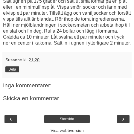
Sätt ugnen på 175 grader och sätt ut små formar på en plåt
eller i en minimuffinsplåt. Vispa smör, socker och farin med
elvisp ett par minuter. Tillsätt ägg och vaniljsocker och forsätt
vispa tills allt är blandat. Rör ihop de torra ingredienserna.
Häll ner mjölblandningen i sockersmeten och arbeta ihop till
en slät och fin deg. Rulla 24 bollar och lägg i formarna.
Grädda ca 10 minuter. Låt svalna ett par minuter och tryck
ner en center i kakorna. Sätt in i ugnen i ytterligare 2 minuter.
Susanne
kl.
21:20
Dela
Inga kommentarer:
Skicka en kommentar
‹
›
Startsida
Visa webbversion