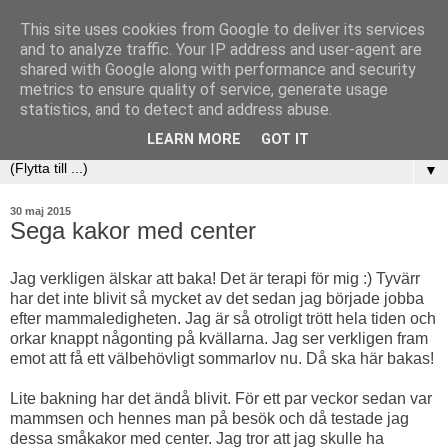
This site uses cookies from Google to deliver its services
and to analyze traffic. Your IP address and user-agent are
shared with Google along with performance and security
metrics to ensure quality of service, generate usage
statistics, and to detect and address abuse.
LEARN MORE
GOT IT
▼
30 maj 2015
Sega kakor med center
Jag verkligen älskar att baka! Det är terapi för mig :) Tyvärr
har det inte blivit så mycket av det sedan jag började jobba
efter mammaledigheten. Jag är så otroligt trött hela tiden och
orkar knappt någonting på kvällarna. Jag ser verkligen fram
emot att få ett välbehövligt sommarlov nu. Då ska här bakas!
Lite bakning har det ändå blivit. För ett par veckor sedan var
mammsen och hennes man på besök och då testade jag
dessa småkakor med center. Jag tror att jag skulle ha