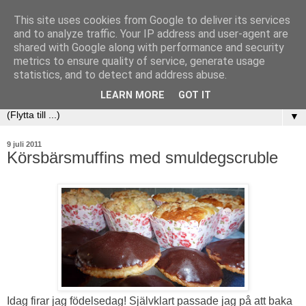
This site uses cookies from Google to deliver its services
and to analyze traffic. Your IP address and user-agent are
shared with Google along with performance and security
metrics to ensure quality of service, generate usage
statistics, and to detect and address abuse.
LEARN MORE
GOT IT
▼
9 juli 2011
Körsbärsmuffins med smuldegscruble
Idag firar jag födelsedag! Självklart passade jag på att baka