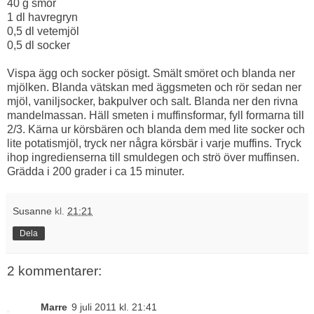
40 g smör
1 dl havregryn
0,5 dl vetemjöl
0,5 dl socker
Vispa ägg och socker pösigt. Smält smöret och blanda ner
mjölken. Blanda vätskan med äggsmeten och rör sedan ner
mjöl, vaniljsocker, bakpulver och salt. Blanda ner den rivna
mandelmassan. Häll smeten i muffinsformar, fyll formarna till
2/3. Kärna ur körsbären och blanda dem med lite socker och
lite potatismjöl, tryck ner några körsbär i varje muffins. Tryck
ihop ingredienserna till smuldegen och strö över muffinsen.
Grädda i 200 grader i ca 15 minuter.
Susanne
kl.
21:21
Dela
2 kommentarer:
Marre
9 juli 2011 kl. 21:41