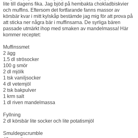
lite till dagens fika. Jag bjöd på hembakta chokladbiskvier
och muffins. Eftersom det fortfarande fanns massor av
körsbär kvar i mitt kylskåp bestämde jag mig för att prova på
att sticka ner några bär i muffinsarna. De syrliga bären
passade utmärkt ihop med smaken av mandelmassa! Här
kommer receptet:
Muffinssmet
2 ägg
1.5 dl strösocker
100 g smör
2 dl mjölk
1 tsk vaniljsocker
4 dl vetemjöl
2 tsk bakpulver
1 krm salt
1 dl riven mandelmassa
Fyllning
2 dl körsbär lite socker och lite potatismjöl
Smuldegscrumble