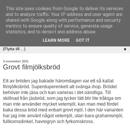
This site uses cookies from Google to deliver its services
and to analyze traffic. Your IP address and user-agent are
shared with Google along with performance and security
metrics to ensure quality of service, generate usage
statistics, and to detect and address abuse.
LEARN MORE
GOT IT
▼
3 november 2011
Grovt filmjölksbröd
Ett av bröden jag bakade häromdagen var ett så kallat
filmjölksbröd. Superduperenkelt att svänga ihop. Brödet
behöver inte jäsa och kan varieras i det oändliga. Till
skillnad från jäsbröd, som jag tycker lätt blir lite tråkiga om
man inte använder mycket vetemjöl, kan man med fördel
baka dessa bröd med enbart grovt mjöl. I den här varianten
har jag inte använt något vetemjöl, utan bara grahamsmjöl,
fullkornsdinkel, havregryn och fyrkornskross.