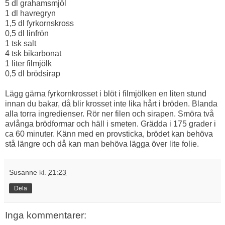
5 dl grahamsmjöl
1 dl havregryn
1,5 dl fyrkornskross
0,5 dl linfrön
1 tsk salt
4 tsk bikarbonat
1 liter filmjölk
0,5 dl brödsirap
Lägg gärna fyrkornkrosset i blöt i filmjölken en liten stund
innan du bakar, då blir krosset inte lika hårt i bröden. Blanda
alla torra ingredienser. Rör ner filen och sirapen. Smöra två
avlånga brödformar och häll i smeten. Grädda i 175 grader i
ca 60 minuter. Känn med en provsticka, brödet kan behöva
stå längre och då kan man behöva lägga över lite folie.
Susanne
kl.
21:23
Dela
Inga kommentarer: