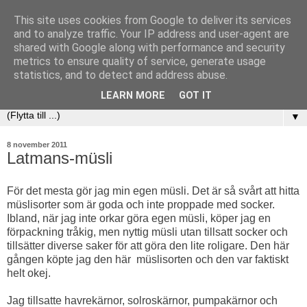
This site uses cookies from Google to deliver its services
and to analyze traffic. Your IP address and user-agent are
shared with Google along with performance and security
metrics to ensure quality of service, generate usage
statistics, and to detect and address abuse.
LEARN MORE
GOT IT
▼
8 november 2011
Latmans-müsli
För det mesta gör jag min egen müsli. Det är så svårt att hitta
müslisorter som är goda och inte proppade med socker.
Ibland, när jag inte orkar göra egen müsli, köper jag en
förpackning tråkig, men nyttig müsli utan tillsatt socker och
tillsätter diverse saker för att göra den lite roligare. Den här
gången köpte jag den här müslisorten och den var faktiskt
helt okej.
Jag tillsatte havrekärnor, solroskärnor, pumpakärnor och