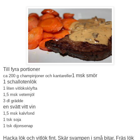
Till fyra portioner
1 msk smör
ca 200 g champinjoner och kantareller
1 schallotenlök
1 liten vitlöksklyfta
1,5 msk vetemjöl
3 dl grädde
en svätt vitt vin
1,5 msk kalvfond
1 tsk soja
1 tsk dijonsenap
Hacka lök och vitlök fint. Skär svampen i små bitar. Fräs lök