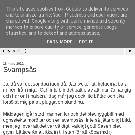
This site uses cookies from Google to deliver its services
and to analyze traffic. Your IP address and user-agent are
shared with Google along with performance and security
metrics to ensure quality of service, generate usage
statistics, and to detect and address abuse.
LEARN MORE
GOT IT
▼
18 mars 2012
Svampsås
Ja, då var det söndag igen då. Jag tycker att helgerna bara
rinner ifrån mig... Och inte blir det bättre av att man är hängig
och har ont i halsen. Idag mår jag dock lite bättre och ska
försöka mig på att plugga en stund nu.
Middagen igår stod mannen för och det blev ryggbiff med
ugnsstekta morötter och en svampsås. Inte så jätteroligt bild,
men jag lovar att det var väldigt, väldigt gott! Såsen blev
grym! Lättare än att åka in till stan för att köpa mat :)