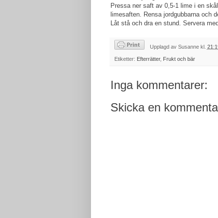
P
ressa ner saft av 0,5-1 lime i en skå
limesaften. R
ensa jordgubbarna och de
Låt stå och dra en stund. Servera med e
Upplagd av
Susanne
kl.
21:1
Etiketter:
Efterrätter
,
Frukt och bär
Inga kommentarer:
Skicka en kommenta