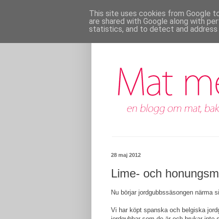
This site uses cookies from Google to 
are shared with Google along with per
statistics, and to detect and address
28 maj 2012
Lime- och honungsma
Nu börjar jordgubbssäsongen närma sig 
Vi har köpt spanska och belgiska jordgu
jordgubbar som de är och brukar inte 