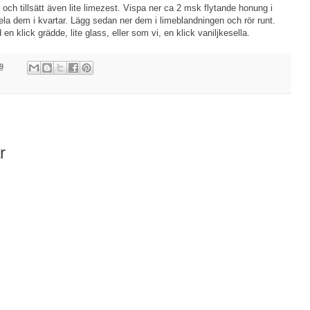
l och tillsätt även lite limezest. Vispa ner ca 2 msk flytande honung i
la dem i kvartar. Lägg sedan ner dem i limeblandningen och rör runt.
n klick grädde, lite glass, eller som vi, en klick vaniljkesella.
9
r