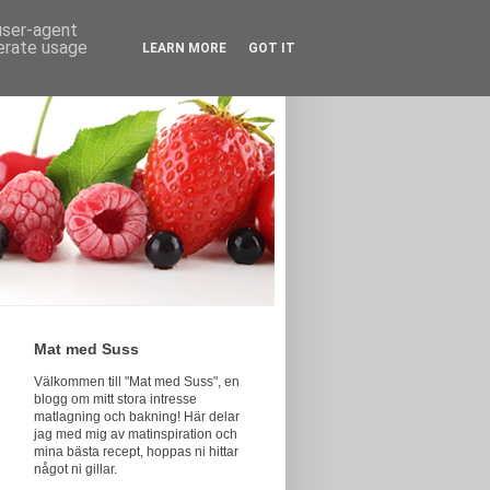
 user-agent
nerate usage
LEARN MORE
GOT IT
Mat med Suss
Välkommen till "Mat med Suss", en
blogg om mitt stora intresse
matlagning och bakning! Här delar
jag med mig av matinspiration och
mina bästa recept, hoppas ni hittar
något ni gillar.