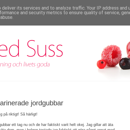
deliver its services and to analyze traffic. Your IP address and
formance and security metrics to ensure quality of service, ge
 abuse.
rinerade jordgubbar
på riktigt! Så härligt!
bbar ett tag nu och de har faktiskt varit helt okej. Jag gillar att äta
söta dem, men i helgen testade jag faktiskt att göra något annat med