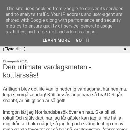
This site uses cookies from Google to deliver its services
and to analyze traffic. Your IP address and user-agent are
shared with Google along with performance and security
metrics to ensure quality of service, generate usage
statistics, and to detect and address abuse.
LEARN MORE
GOT IT
▼
29 augusti 2012
Den ultimata vardagsmaten -
köttfärssås!
Äntligen blev det lite vanlig hederlig vardagsmat här hemma.
Inga smörgåsar idag! Köttfärssås är ju bara så bra! Det går
snabbt, är billigt och är så gott!
Imorgon får jag Norrlandsbesök över en natt. Ska bli så
roligt! Och självklart, när jag får gäster kan jag ju inte hålla
mig ifrån att baka något, så jag tog och svängde ihop en av
mina gamla favoritkakor så här på kvällskvisten. Återkommer