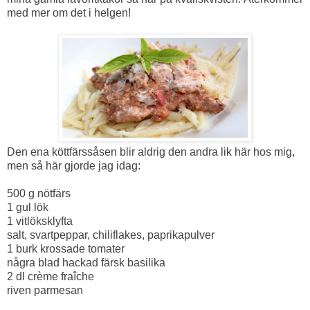
med mer om det i helgen!
Den ena köttfärssåsen blir aldrig den andra lik här hos mig,
men så här gjorde jag idag:
500 g nötfärs
1 gul lök
1 vitlöksklyfta
salt, svartpeppar, chiliflakes, paprikapulver
1 burk krossade tomater
några blad hackad färsk basilika
2 dl crème fraîche
riven parmesan