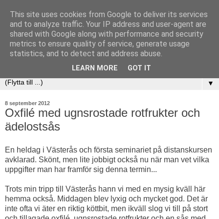
This site uses cookies from Google to deliver its services
and to analyze traffic. Your IP address and user-agent are
shared with Google along with performance and security
metrics to ensure quality of service, generate usage
statistics, and to detect and address abuse.
LEARN MORE
GOT IT
▼
8 september 2012
Oxfilé med ugnsrostade rotfrukter och
ädelostsås
En heldag i Västerås och första seminariet på distanskursen
avklarad. Skönt, men lite jobbigt också nu när man vet vilka
uppgifter man har framför sig denna termin...
Trots min tripp till Västerås hann vi med en mysig kväll här
hemma också. Middagen blev lyxig och mycket god. Det är
inte ofta vi äter en riktig köttbit, men ikväll slog vi till på stort
och tillagade oxfilé, ugnsrostade rotfrukter och en sås med