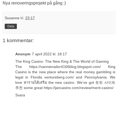
Nya renoveringsprojekt på gång :)
Susanne
kl.
23:17
Dela
1 kommentar:
Anonym
7 april 2022 kl. 18:17
The King Casino: The New King & The World of Gaming
The
https://vannienailor4166blog.blogspot.com/
King
Casino is the new place where the real money gambling is
legal in Florida
ventureberg.com/
and Pennsylvania. We
love
หารายได้เสริม
the new casino. We've got
토토 사이트
추천
some great
https://jancasino.com/review/merit-casino/
Svara