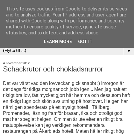
This site uses cookies from Google to deliver its services
and to analyze traffic. Your IP address and user-agent are
shared with Google along with performance and security
metrics to ensure quality of service, generate usage
statistics, and to detect and address abuse.
LEARN MORE
GOT IT
▼
4 november 2012
Schackrutor och chokladsnurror
Det var värst vad den lovveckan gick snabbt :) Imorgon är
det dags för tidiga morgnar och jobb igen... Men jag haft ett
riktigt bra lov, fått mycket gjort här hemma och dessutom haft
en riktigt lugn och skön avslutning på höstlovet. Helgen har
nämligen spenderats på ett mysigt hotell i Tällberg.
Promenader, läsning framför brasan, fika och otroligt god
mat har speglat helgen. Om man är ute efter en riktigt bra
matupplevelse kan jag verkligen rekommendera
restaurangen på Åkerblads hotell. Maten håller riktigt hög