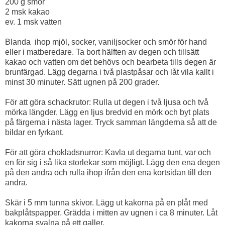
200 g smör
2 msk kakao
ev. 1 msk vatten
Blanda ihop mjöl, socker, vaniljsocker och smör för hand
eller i matberedare. Ta bort hälften av degen och tillsätt
kakao och vatten om det behövs och bearbeta tills degen är
brunfärgad. Lägg degarna i två plastpåsar och låt vila kallt i
minst 30 minuter. Sätt ugnen på 200 grader.
För att göra schackrutor: Rulla ut degen i två ljusa och två
mörka längder. Lägg en ljus bredvid en mörk och byt plats
på färgerna i nästa lager. Tryck samman längderna så att de
bildar en fyrkant.
För att göra chokladsnurror: Kavla ut degarna tunt, var och
en för sig i så lika storlekar som möjligt. Lägg den ena degen
på den andra och rulla ihop ifrån den ena kortsidan till den
andra.
Skär i 5 mm tunna skivor. Lägg ut kakorna på en plåt med
bakplåtspapper. Grädda i mitten av ugnen i ca 8 minuter. Låt
kakorna svalna på ett galler.