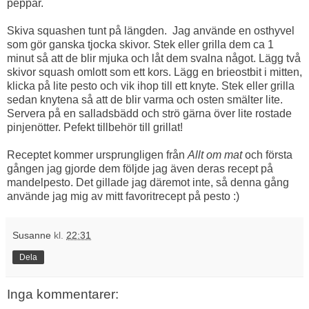
peppar.
Skiva squashen tunt på längden. Jag använde en osthyvel
som gör ganska tjocka skivor. Stek eller grilla dem ca 1
minut så att de blir mjuka och låt dem svalna något. Lägg två
skivor squash omlott som ett kors. Lägg en brieostbit i mitten,
klicka på lite pesto och vik ihop till ett knyte. Stek eller grilla
sedan knytena så att de blir varma och osten smälter lite.
Servera på en salladsbädd och strö gärna över lite rostade
pinjenötter. Pefekt tillbehör till grillat!
Receptet kommer ursprungligen från
Allt om mat
och första
gången jag gjorde dem följde jag även deras recept på
mandelpesto. Det gillade jag däremot inte, så denna gång
använde jag mig av mitt favoritrecept på pesto :)
Susanne
kl.
22:31
Dela
Inga kommentarer: