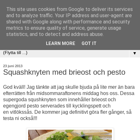
This site uses cookies from Google to deliver its services
and to analyze traffic. Your IP address and user-agent are
shared with Google along with performance and security
metrics to ensure quality of service, generate usage
statistics, and to detect and address abuse.
LEARN MORE
GOT IT
▼
23 juni 2013
Squashknyten med brieost och pesto
God kväll! Jag tänkte att jag skulle bjuda på lite mer än bara
efterrätten från midsommaraftonens middag hos oss. Dessa
supergoda squshknyten som innehåller brieost och
egengjord pesto serverades till kycklingspett och
en vitlökssås. De kommer jag definitivt göra fler gånger, så
testa ni också!!!