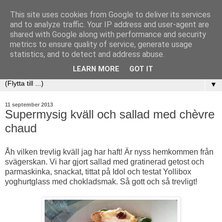
This site uses cookies from Google to deliver its services
and to analyze traffic. Your IP address and user-agent are
shared with Google along with performance and security
metrics to ensure quality of service, generate usage
statistics, and to detect and address abuse.
LEARN MORE
GOT IT
▼
11 september 2013
Supermysig kväll och sallad med chèvre
chaud
Åh vilken trevlig kväll jag har haft! Är nyss hemkommen från
svägerskan. Vi har gjort sallad med gratinerad getost och
parmaskinka, snackat, tittat på Idol och testat Yollibox
yoghurtglass med chokladsmak. Så gott och så trevligt!