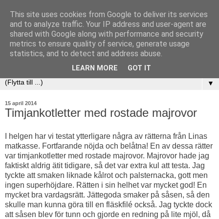
This site uses cookies from Google to deliver its services
and to analyze traffic. Your IP address and user-agent are
shared with Google along with performance and security
metrics to ensure quality of service, generate usage
statistics, and to detect and address abuse.
LEARN MORE
GOT IT
▼
15 april 2014
Timjankotletter med rostade majrovor
I helgen har vi testat ytterligare några av rätterna från Linas
matkasse. Fortfarande nöjda och belåtna! En av dessa rätter
var timjankotletter med rostade majrovor. Majrovor hade jag
faktiskt aldrig ätit tidigare, så det var extra kul att testa. Jag
tyckte att smaken liknade kålrot och palsternacka, gott men
ingen superhöjdare. Rätten i sin helhet var mycket god! En
mycket bra vardagsrätt. Jättegoda smaker på såsen, så den
skulle man kunna göra till en fläskfilé också. Jag tyckte dock
att såsen blev för tunn och gjorde en redning på lite mjöl, då