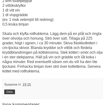
2 krm svartpeppar
2 vitlöksklyftor
1 dl vitt vin
1 dl vispgrädde
(ev. 1 msk vetemjöl till redning)
0,5 kruka timjan
Skala och klyfta rotfrukterna. Lägg dem på en plåt och ringla
över olivolja och honung. Strö över salt. Tillaga på 225
grader, högt i ugnen, i ca 30 minuter. Skiva fläskkotletten i
cm-tjocka skivor. Blanda kryddor och vitlök och fördela
kryddblandningen på köttskivorna. Stek köttet i smör och olja
i en stor stekpanna. Häll på vin och grädde och låt koka i
några minuter. Red eventuellt såsen om du vill ha den lite
tjockare. Finhacka timjan över strö över kotletterna. Servera
köttet med rotfrukterna.
Susanne
kl.
19:15
Dela
Inga kommentarer: