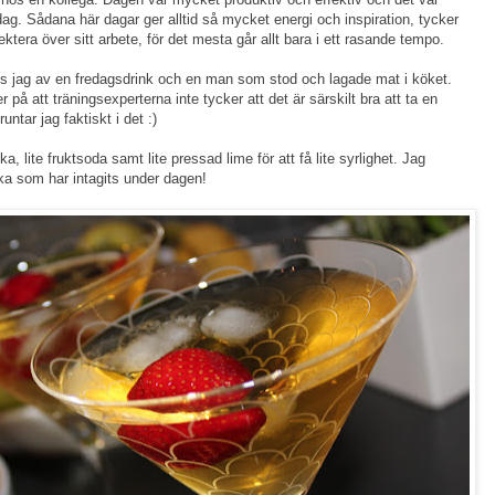
en dag. Sådana här dagar ger alltid så mycket energi och inspiration, tycker
ektera över sitt arbete, för det mesta går allt bara i ett rasande tempo.
es jag av en fredagsdrink och en man som stod och lagade mat i köket.
 på att träningsexperterna inte tycker att det är särskilt bra att ta en
untar jag faktiskt i det :)
a, lite fruktsoda samt lite pressad lime för att få lite syrlighet. Jag
a som har intagits under dagen!