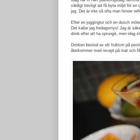
väldigt trevligt att få byta miljö för 
jag. Det är inte så ofta man hinner refl
Efter en joggingtur och en dusch möt
Det kallar jag fredagsmys! Jag är säker
drink efter att ha sprungit, men idag str
Drinken bestod av ett fruktvin på persik
återkommer med recept på mat och fik