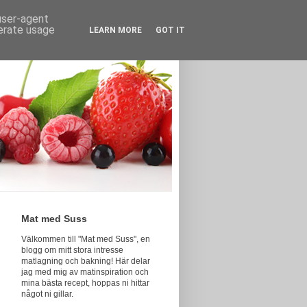
 user-agent
nerate usage
LEARN MORE
GOT IT
Mat med Suss
Välkommen till "Mat med Suss", en
blogg om mitt stora intresse
matlagning och bakning! Här delar
jag med mig av matinspiration och
mina bästa recept, hoppas ni hittar
något ni gillar.