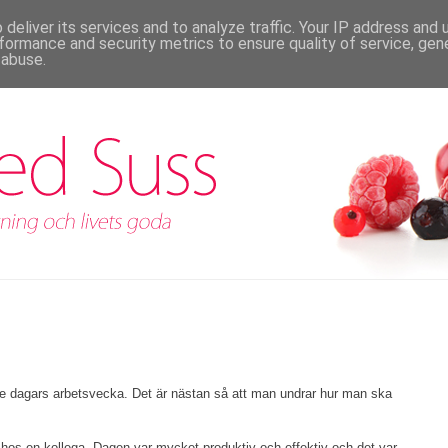
deliver its services and to analyze traffic. Your IP address and
formance and security metrics to ensure quality of service, ge
 abuse.
re dagars arbetsvecka. Det är nästan så att man undrar hur man ska
hos en kollega. Dagen var mycket produktiv och effektiv och det var