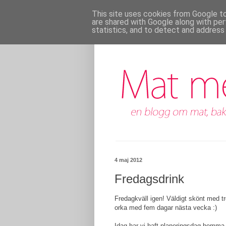
This site uses cookies from Google to 
are shared with Google along with per
statistics, and to detect and address
4 maj 2012
Fredagsdrink
Fredagkväll igen! Väldigt skönt med t
orka med fem dagar nästa vecka :)
Idag har vi haft planeringsdag hemma 