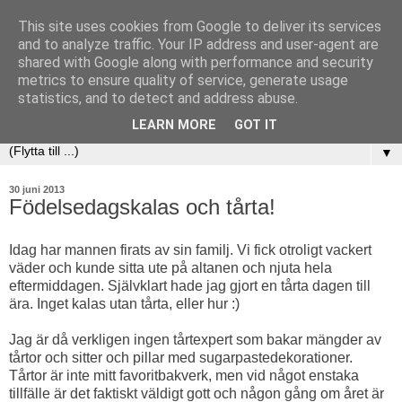
This site uses cookies from Google to deliver its services
and to analyze traffic. Your IP address and user-agent are
shared with Google along with performance and security
metrics to ensure quality of service, generate usage
statistics, and to detect and address abuse.
LEARN MORE
GOT IT
▼
30 juni 2013
Födelsedagskalas och tårta!
Idag har mannen firats av sin familj. Vi fick otroligt vackert
väder och kunde sitta ute på altanen och njuta hela
eftermiddagen. Självklart hade jag gjort en tårta dagen till
ära. Inget kalas utan tårta, eller hur :)
Jag är då verkligen ingen tårtexpert som bakar mängder av
tårtor och sitter och pillar med sugarpastedekorationer.
Tårtor är inte mitt favoritbakverk, men vid något enstaka
tillfälle är det faktiskt väldigt gott och någon gång om året är