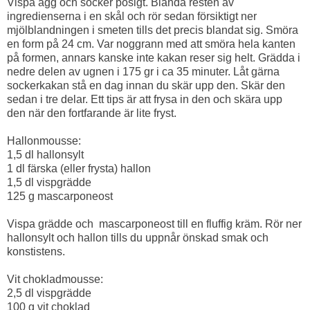
Vispa ägg och socker pösigt. Blanda resten av
ingredienserna i en skål och rör sedan försiktigt ner
mjölblandningen i smeten tills det precis blandat sig. Smöra
en form på 24 cm. Var noggrann med att smöra hela kanten
på formen, annars kanske inte kakan reser sig helt. Grädda i
nedre delen av ugnen i 175 gr i ca 35 minuter. Låt gärna
sockerkakan stå en dag innan du skär upp den. Skär den
sedan i tre delar. Ett tips är att frysa in den och skära upp
den när den fortfarande är lite fryst.
Hallonmousse:
1,5 dl hallonsylt
1 dl färska (eller frysta) hallon
1,5 dl vispgrädde
125 g mascarponeost
Vispa grädde och mascarponeost till en fluffig kräm. Rör ner
hallonsylt och hallon tills du uppnår önskad smak och
konstistens.
Vit chokladmousse:
2,5 dl vispgrädde
100 g vit choklad