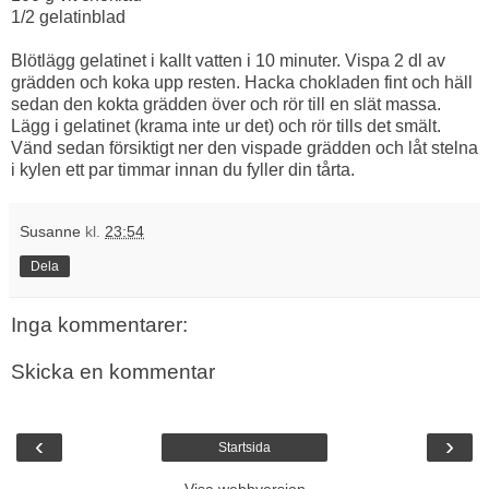
1/2 gelatinblad
Blötlägg gelatinet i kallt vatten i 10 minuter. Vispa 2 dl av
grädden och koka upp resten. Hacka chokladen fint och häll
sedan den kokta grädden över och rör till en slät massa.
Lägg i gelatinet (krama inte ur det) och rör tills det smält.
Vänd sedan försiktigt ner den vispade grädden och låt stelna
i kylen ett par timmar innan du fyller din tårta.
Susanne
kl.
23:54
Dela
Inga kommentarer:
Skicka en kommentar
‹
›
Startsida
Visa webbversion