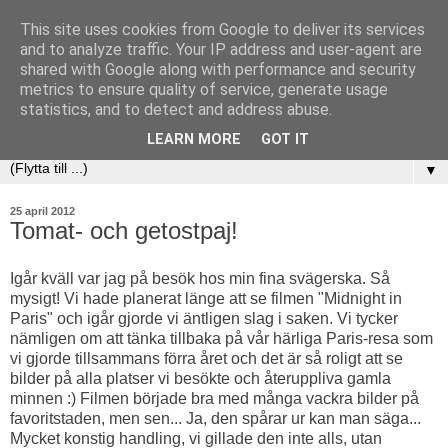
This site uses cookies from Google to deliver its services
and to analyze traffic. Your IP address and user-agent are
shared with Google along with performance and security
metrics to ensure quality of service, generate usage
statistics, and to detect and address abuse.
LEARN MORE
GOT IT
▼
25 april 2012
Tomat- och getostpaj!
Igår kväll var jag på besök hos min fina svägerska. Så
mysigt! Vi hade planerat länge att se filmen "Midnight in
Paris" och igår gjorde vi äntligen slag i saken. Vi tycker
nämligen om att tänka tillbaka på vår härliga Paris-resa som
vi gjorde tillsammans förra året och det är så roligt att se
bilder på alla platser vi besökte och återuppliva gamla
minnen :) Filmen började bra med många vackra bilder på
favoritstaden, men sen... Ja, den spårar ur kan man säga...
Mycket konstig handling, vi gillade den inte alls, utan