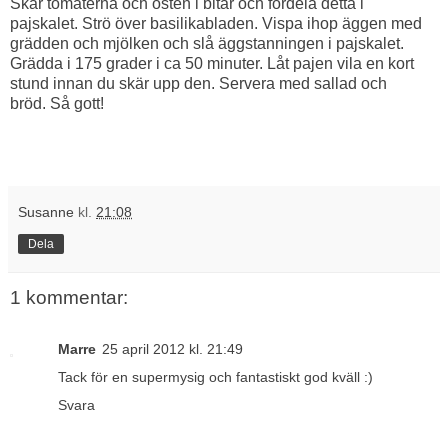
Skär tomaterna och osten i bitar och fördela detta i
pajskalet. Strö över basilikabladen. Vispa ihop äggen med
grädden och mjölken och slå äggstanningen i pajskalet.
Grädda i 175 grader i ca 50 minuter. Låt pajen vila en kort
stund innan du skär upp den. Servera med sallad och
bröd. Så gott!
Susanne
kl.
21:08
Dela
1 kommentar:
Marre
25 april 2012 kl. 21:49
Tack för en supermysig och fantastiskt god kväll :)
Svara